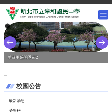
跳
到
主
要
內
容
區
羊蹄甲盛開季節2
:::
校園公告
最新消息
榮譽榜