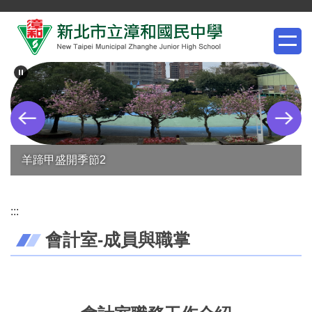
跳
到
主
要
內
容
區
羊蹄甲盛開季節2
:::
會計室-成員與職掌