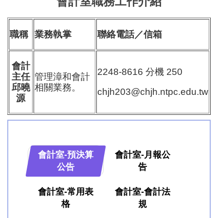
會計室職務工作介紹
職稱
業務執掌
聯絡電話／信箱
會計
2248-8616 分機 250
主任
管理漳和會計
邱曉
相關業務。
chjh203@chjh.ntpc.edu.tw
源
會計室-預決算
會計室-月報公
公告
告
會計室-常用表
會計室-會計法
格
規