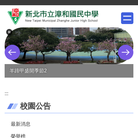
跳
到
主
要
內
容
區
羊蹄甲盛開季節2
:::
校園公告
最新消息
榮譽榜