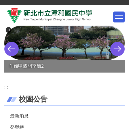
跳
到
主
要
內
容
區
羊蹄甲盛開季節2
:::
校園公告
最新消息
榮譽榜