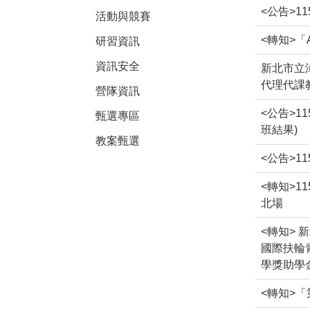
<公告>
活動與競賽
<轉知>
研習資訊
資訊安全
新北市立漳
代理代課教
營隊資訊
<公告>1
甄選專區
班結果)
教案甄選
<公告>
<轉知>
北場
<轉知>
國際扶輪
學獎助學
<轉知>