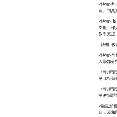
<轉知>
造』到真
<轉知>
支援工作
教學支援
<轉知>
<轉知>
入學部分
〈教師甄
第10招
〈教師甄
第9招學
<颱風影
日，漳和國