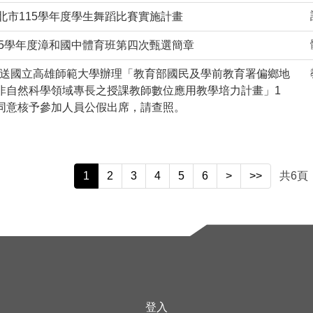
新北市115學年度學生舞蹈比賽實施計畫
115學年度漳和國中體育班第四次甄選簡章
 檢送國立高雄師範大學辦理「教育部國民及學前教育署偏鄉地
非自然科學領域專長之授課教師數位應用教學培力計畫」1
同意核予參加人員公假出席，請查照。
1
2
3
4
5
6
>
>>
共
6
頁
登入