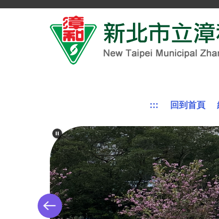
跳
到
主
要
內
容
區
:::
回到首頁