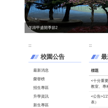
羊蹄甲盛開季節2
:::
:::
校園公告
最
最新消息
標題
榮譽榜
<十分重要
教室、專
招生專區
升學資訊
<公告>
表）
新生專區