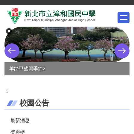
跳
到
主
要
內
容
區
羊蹄甲盛開季節2
:::
校園公告
最新消息
榮譽榜