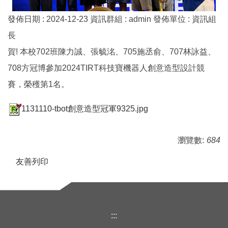
發佈日期 :
2024-12-23
資訊群組 :
admin
發佈單位 :
資訊組
長
賀! 本校702班陳力誠、張毓洺、705施丞俞、707林詠益、
708方冠博參加2024TIRT科技寶機器人創意造型設計競
賽，榮穫第1名。
1131110-tbot創意造型冠軍9325.jpg
瀏覽數:
684
友善列印
:::