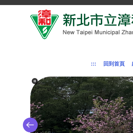
跳
到
主
要
內
容
區
:::
回到首頁