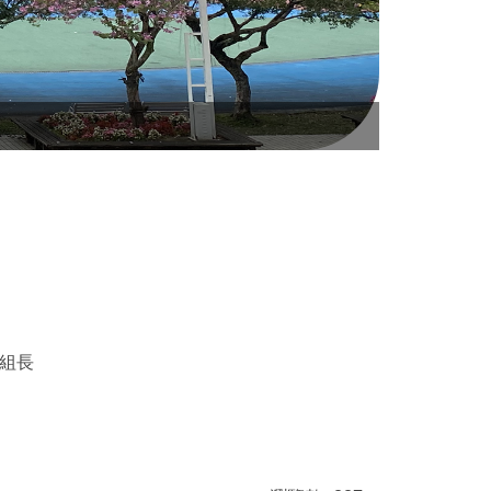
空拍漳和校
組長