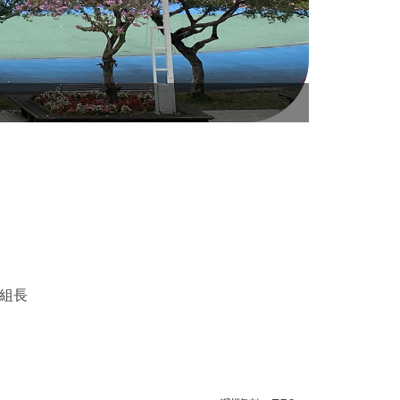
空拍漳和校
組長