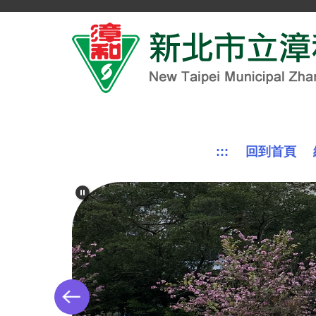
跳
到
主
要
內
容
區
:::
回到首頁