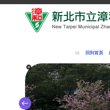
跳
到
主
要
內
容
區
:::
回到首頁