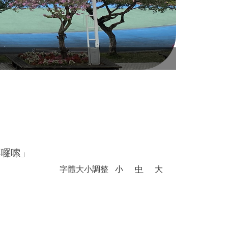
空拍漳和校
不囉嗦」
字體大小調整
小
中
大