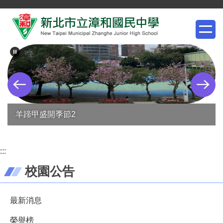
跳
到
主
要
內
容
區
羊蹄甲盛開季節2
:::
校園公告
最新消息
榮譽榜