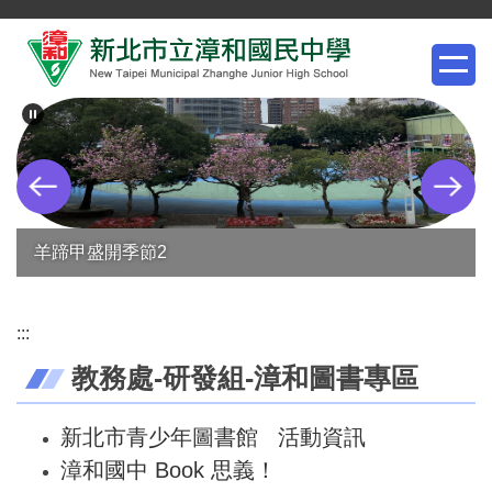
跳
到
主
要
內
容
區
羊蹄甲盛開季節2
:::
教務處-研發組-漳和圖書專區
新北市青少年圖書館 活動資訊
漳和國中 Book 思義！