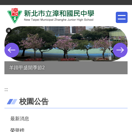
跳
到
主
要
內
容
區
羊蹄甲盛開季節2
:::
校園公告
最新消息
榮譽榜