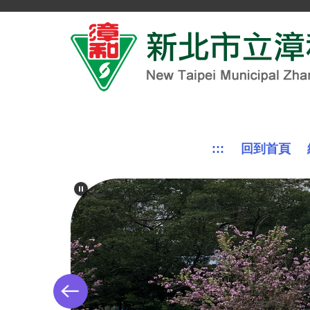
跳
到
主
要
內
容
區
:::
回到首頁