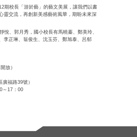
12期校長「游於藝」的藝文美展，讓我們以書
心靈交流，再創新美感藝術風華，期盼未來深
曾靜悅、郭月秀，國小校長有馬曉蓁、鄭美玲、
、李正琳、翁俊生、沈玉芬、鄭旭泰、呂郁
日不開放）
區廣福路39號）
0～17：00