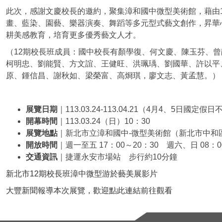
此次，感謝文慶校長的邀約，聚集漳和國中微型美術館，藉由
畫、藍染、園藝、樂器演奏、舞蹈等多元型式藝文創作，昇華
耕美感教育，培育更多優秀藝文人才。
（12期校長班成員：國中校長有顏學復、何文慶、陳玉芬、
柯明忠、劉能賢、方文誼、王健旺、洪珮瑀、劉國華、許以平
原、鍾信昌、謝秋如、梁榮富、高烱琪，廖文志、黃孟慧。）
展覽日期
｜113.03.24-113.04.21（4月4、5日國定假
開幕時間
｜113.03.24（日）10：30
展覽地點
｜新北市立漳和國中-微型美術館（新北市中和
開放時間
｜週一至五 17：00～20：30 週六、日 08：0
交通資訊
｜捷運永安市場站 步行約10分鐘
新北市12期校長班漳中微型游於藝美展影片
大豐新聞報導本次展覽，歡迎點此連結前往觀看