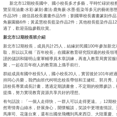
新北市12期校長國中、國小校長多才多藝，平時忙碌於校
覽呈現油畫‧水彩‧篆刻‧書法‧鹿角蕨‧水墨‧藍染等多元的藝
作品3件；鍾信昌校長書畫作品5件；劉國華校長書畫篆刻作品
角蕨園藝6件；黃孟慧校長藍染作品2件；其他校長藍染作品1
過了，歡迎蒞臨參觀欣賞。
新北市12期校長班介紹
新北市12期校長，成員共計25人，結緣於民國100年參加新
取，所以以又稱「百年校長」在國家教育研究院8週的校長領
謹的儲訓和陽明山童軍輔導員木章訓練，再進入教育局實習服
聚，一起在百年樹人的教育路上㩦手前行。
群組成員有國中校長5人，國小校長20人，實習後於101年經
持同心共榮，我們由班代柯明忠校長帶領和王健旺、郭月秀、
請校長專業成長計畫，透過定期讀書會，不定期的校際參訪，
提㩦，努力實現教育資源共享共好的理想。
有句話說：「一個人走得快，一群人可以走得更遠。」12期
然寄情青山綠水，舒展身心，開懷暢談，笑談中更增進情誼。
馬庫司、花蓮台東，還有出國坐飛機到馬來西亞、大陸重慶、