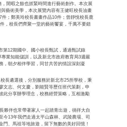
務，閒暇之餘也抓緊時間進行藝術創作。本次展
術形態與藝術美學，本次展覽內容有王健旺校長油畫
7件；鄭美玲校長書畫作品10件；曾靜悅校長鹿
2件，校長們齊聚一堂的藝術饗宴，千萬不要錯
北市第12期國中、國小校長甄試，通過甄試錄
導專業知能儲訓，以及新北市政府教育局3週嚴
務，朝夕相伴學習，同甘共苦的情誼深刻凝
過校長遴選後，分別服務於新北市25所學校，秉
廖文志、何文慶，劉能賢等歷任班代策劃，申
彼此分享辦學理念，校務經營策略，互相激勵
校長夥伴也常帶著家人一起踏青出遊，徜徉大自
至今13年我們走過太平山森林、武陵農場、司
金門、馬祖等地旅遊，留下無數的美好回憶！