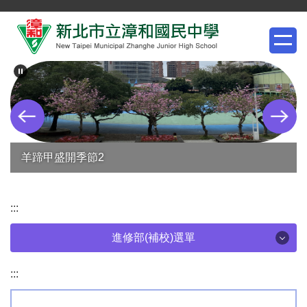
跳
到
主
要
內
容
區
羊蹄甲盛開季節2
:::
進修部(補校)選單
進修部(補校)選單
:::
漳和國中進修部