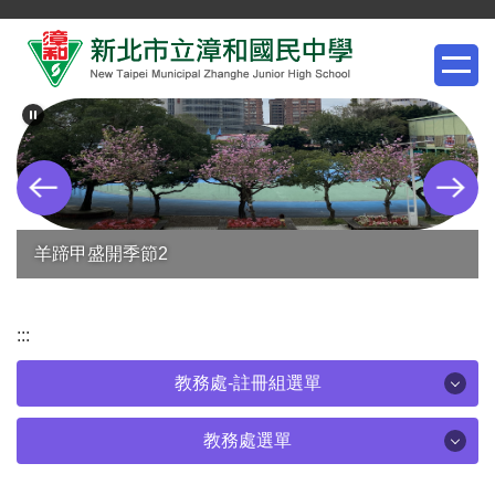
跳
到
主
要
內
容
區
羊蹄甲盛開季節2
:::
教務處-註冊組選單
教務處-註冊組選單
教務處選單
教務處選單
轉出入