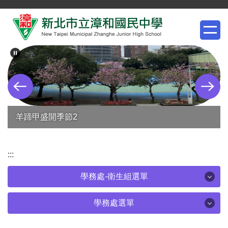
跳
到
主
要
內
容
區
羊蹄甲盛開季節2
:::
學務處-衛生組選單
學務處-衛生組選單
學務處選單
學務處選單
環境衛生專區