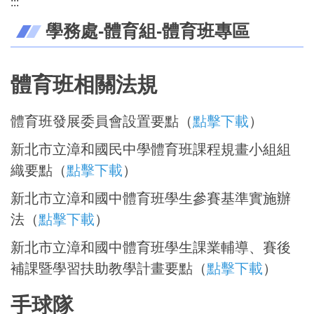
:::
學務處-體育組-體育班專區
學務處成員與執掌
校內體育賽事
訓育組
體育班相關法規
防溺宣導專區
生教組
體育班發展委員會設置要點（
點擊下載
）
新北市立漳和國民中學體育班課程規畫小組組
衛生組
織要點（
點擊下載
）
新北市立漳和國中體育班學生參賽基準實施辦
體育組
法
（
點擊下載
）
新北市立漳和國中體育班學生課業輔導、賽後
補課暨學習扶助教學計畫要點
（
點擊下載
）
手球隊