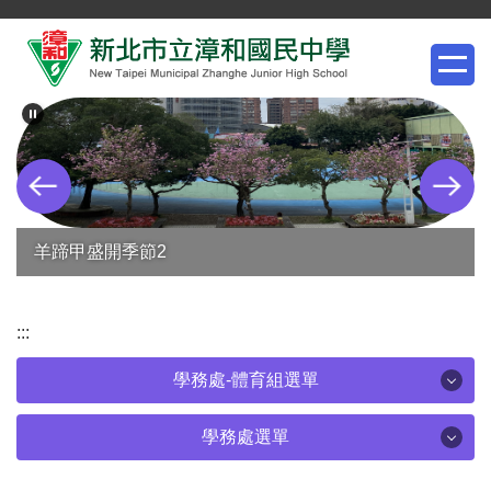
跳
到
主
要
內
容
區
羊蹄甲盛開季節2
:::
學務處-體育組選單
學務處-體育組選單
學務處選單
學務處選單
體育專班